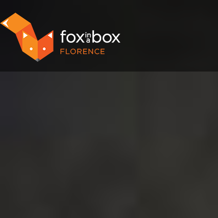
NOSTRE STANZE
DOMANDE FREQUENTI
PRENOTA ADESSO
FOX HUNT
ARTICOLI
CONTATTI
FRANCHISING
ENG
/
ITA