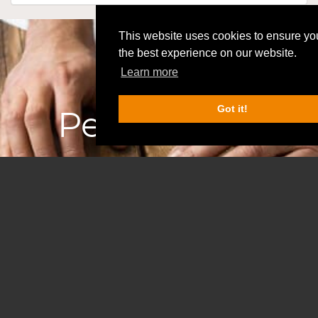
This website uses cookies to ensure yo
the best experience on our website.
Learn more
Got it!
Perfetto per
SCORRI IN BASSO
il Teambuilding
Sei alla ricerca di qualcosa di diverso per la tua
azienda ?
Il nuovo Escape Game dal vivo. Un esperienza
coinvolgente, divertente ed emozionante da